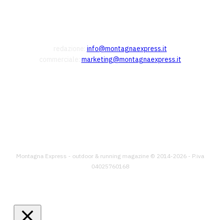
CONTATTI
redazione:
info@montagnaexpress.it
commerciale:
marketing@montagnaexpress.it
FOLLOW US
Montagna Express - outdoor & running magazine © 2014-2026 - P.iva
04025760168