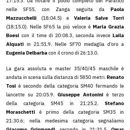
17:15.3. Da notare il podio completo del Paratico
nelle SF55, con Zanga seguita da
Paola
Mazzucchelli
(18:04.5) e
Valeria Salve Torri
(18:15.0). Nelle SF65 la più veloce è
Maria Grazia
Boesi
con il time di 20:08.3, seconda invece
Laila
Alquati
in 21:51.9. Nelle SF70 medaglia d’oro a
Eugenia Delbarba
con il crono di 26:13.0.
La gara assoluta e master 35/40/45 maschile è
andata in scena sulla distanza di 5850 metri.
Renato
Tosi
è secondo della categoria SM40 fermando le
lancette su 20:05.9.
Giuseppe Antonini
è terzo
della categoria SM45 in 21:25.2.
Stefano
Moraschetti
è primo della categoria SM35 in
21:30.6; nella medesima categoria segnaliamo
Giacomo Grismondi
, secondo in 21:31.5,
Omar