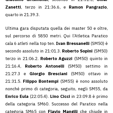
Zanetti
, terzo in 21:36.6, e
Ramon Pangrazio
,
quarto in 21.39.3.
Ultima gara disputata quella dei master 50 e oltre,
sul percorso di 5850 metri. Qui l’Atletica Paratico
cala 6 atleti nella top ten.
Ivan Bressanelli
(SM50) è
secondo assoluto in 21:01.3.
Roberto Sopini
(SM50)
terzo in 21:06.2.
Roberto Aguzzi
(SM50) quinto in
21:16.4,
Roberto Antonelli
(SM50) settimo in
21:27.3 e
Giorgio Bresciani
(SM50) ottavo in
21:31.5.
Filippo Bontempi
(SM55) è nono assoluto
nonché primo di categoria, seguito, negli SM55, da
Enrico Eula
(22:05.4).
Lino Cicci
in 23:09.8 è primo
della categoria SM60. Successo del Paratico nella
categoria SM65 con
Flavio Mangili
che chiude in